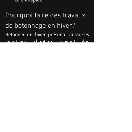
Pourquoi faire des travaux 
de bétonnage en hiver?
Bétonner en hiver présente aussi ses 
avantages : chantiers souvent plus 
disponibles, main-d’œuvre qualifiée plus 
accessible, et possibilité de débuter vos 
travaux dès le retour du printemps. En 
planifiant bien et en choisissant des 
matériaux adaptés, vous optimisez 
votre calendrier et limitez les délais.
Besoin d’aide pour un 
projet de coulage de béton 
à Granby?
Le coulage béton en hiver est possible 