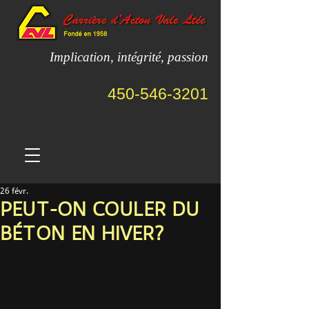
Implication, intégrité, passion
450-546-3201
26 févr.
PEUT-ON COULER DU
BÉTON EN HIVER?