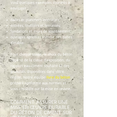
Voici quelques exemples courants à
envisager :
dalles et planchers intérieurs;
entrées, trottoirs et terrasses;
fondations et murs de soutènement;
ouvrages agricoles comme des dalles
d’étable;
Pour chaque usage, le choix du béton
dépend de la classe d’exposition, du
rapport eau-ciment souhaité et des
granulats disponibles dans votre
région.
Notre équipe
livre du béton
préparé conforme aux normes et
vous conseille sur la mise en œuvre.
COMMENT ASSURER UNE
MISE EN ŒUVRE DURABLE
DU BÉTON DE CIMENT SUR