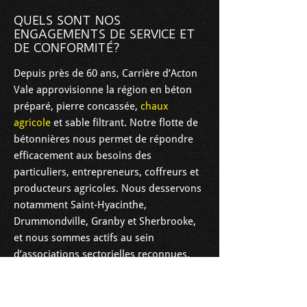
QUELS SONT NOS
ENGAGEMENTS DE SERVICE ET
DE CONFORMITÉ?
Depuis près de 60 ans, Carrière d’Acton
Vale approvisionne la région en béton
préparé, pierre concassée,
chaux
agricole
et sable filtrant. Notre flotte de
bétonnières nous permet de répondre
efficacement aux besoins des
particuliers, entrepreneurs, coffreurs et
producteurs agricoles. Nous desservons
notamment Saint-Hyacinthe,
Drummondville, Granby et Sherbrooke,
et nous sommes actifs au sein
d’associations sectorielles reconnues.
Communiquez avec nous
pour planifier
une livraison et bénéficier de conseils
adaptés au terrain.