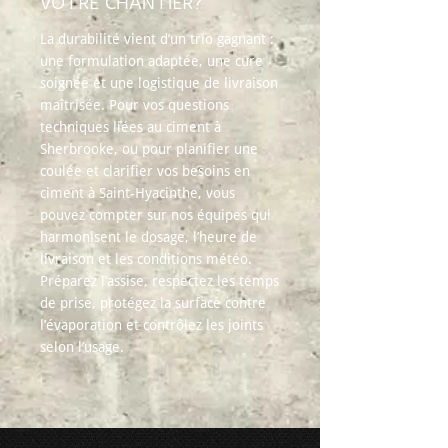
VOTRE CHANTIER?
La durabilité vient d’un trio gagnant :
une formulation adaptée, une cure
soignée et une logistique de livraison
maîtrisée. Pour vos questions
techniques liées au ciment à
Sherbrooke, ou pour planifier une
coulée et clarifier vos besoins en
ciment à Saint-Hyacinthe, vous
pouvez compter sur nos équipes qui
harmonisent le dosage, l’heure de
livraison et les conditions météo.
Préparez l’assise, respectez les temps
de prise, protégez la surface contre
l’évaporation et contrôlez les joints
selon l’usage.