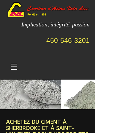
Implication, intégrité, passion
450-546-3201
ACHETEZ DU CIMENT À
SHERBROOKE ET À SAINT-