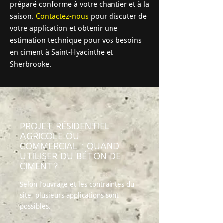
préparé conforme à votre chantier et à la
saison.
Contactez-nous
pour discuter de
votre application et obtenir une
estimation technique pour vos besoins
en ciment à Saint-Hyacinthe et
Sherbrooke.
PROJET RÉSIDENTIEL,
AGRICOLE OU
COMMERCIAL : QUAND
UTILISER DU BÉTON DE
CIMENT?
Selon l’ouvrage et les contraintes du
site, plusieurs applications sont
possibles.