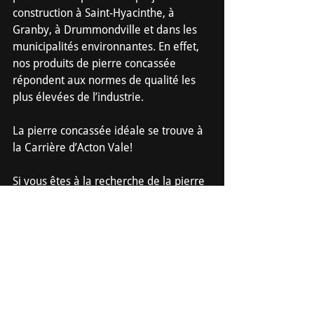
construction à Saint-Hyacinthe, à 
Granby, à Drummondville et dans les 
municipalités environnantes. En effet, 
nos produits de pierre concassée 
répondent aux normes de qualité les 
plus élevées de l’industrie.
La pierre concassée idéale se trouve à 
la Carrière d’Acton Vale!
Si vous êtes à la recherche de la pierre 
concassée parfaite, communiquez avec 
nous sans tarder. L’un de nos 
conseillers vous présentera les 
caractéristiques de chacun de nos 
produits afin que vous puissiez faire un 
choix éclairé. Vous avez besoin de 
béton préparé? De chaux agricole? De 